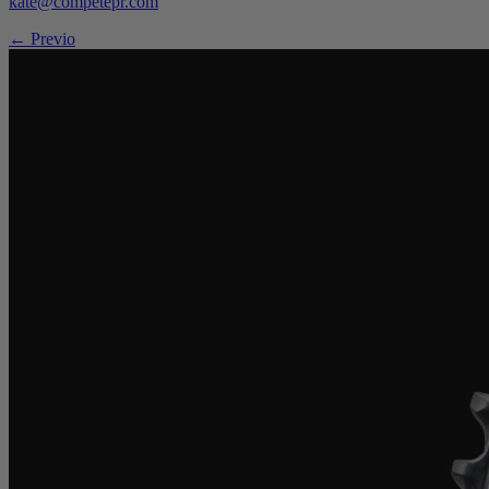
kate@competepr.com
← Previo