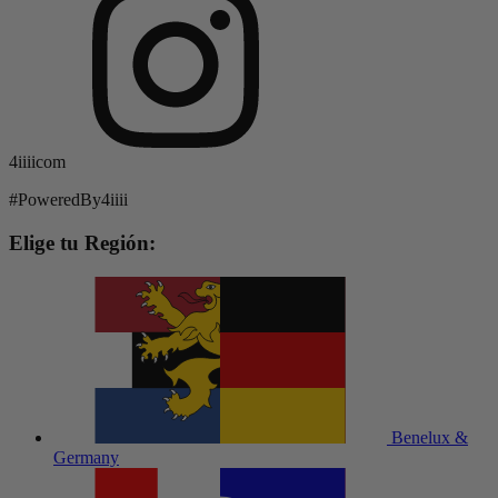
4iiiicom
#PoweredBy4iiii
Elige tu Región:
Benelux &
Germany