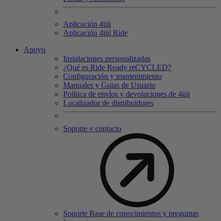
Aplicación 4
iiii
Aplicación 4
iiii
Ride
Apoyo
Instalaciones personalizadas
¿Qué es Ride Ready reCYCLED?
Configuración y mantenimiento
Manuales y Guias de Usuario
Política de envíos y devoluciones de 4iiii
Localizador de distribuidores
Soporte y contacto
Soporte Base de conocimientos y preguntas