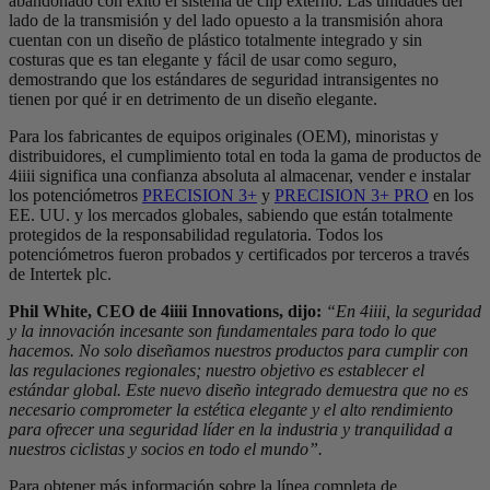
abandonado con éxito el sistema de clip externo. Las unidades del
lado de la transmisión y del lado opuesto a la transmisión ahora
cuentan con un diseño de plástico totalmente integrado y sin
costuras que es tan elegante y fácil de usar como seguro,
demostrando que los estándares de seguridad intransigentes no
tienen por qué ir en detrimento de un diseño elegante.
Para los fabricantes de equipos originales (OEM), minoristas y
distribuidores, el cumplimiento total en toda la gama de productos de
4iiii significa una confianza absoluta al almacenar, vender e instalar
los potenciómetros
PRECISION 3+
y
PRECISION 3+ PRO
en los
EE. UU. y los mercados globales, sabiendo que están totalmente
protegidos de la responsabilidad regulatoria. Todos los
potenciómetros fueron probados y certificados por terceros a través
de Intertek plc.
Phil White, CEO de 4iiii Innovations, dijo:
“En 4iiii, la seguridad
y la innovación incesante son fundamentales para todo lo que
hacemos. No solo diseñamos nuestros productos para cumplir con
las regulaciones regionales; nuestro objetivo es establecer el
estándar global. Este nuevo diseño integrado demuestra que no es
necesario comprometer la estética elegante y el alto rendimiento
para ofrecer una seguridad líder en la industria y tranquilidad a
nuestros ciclistas y socios en todo el mundo”.
Para obtener más información sobre la línea completa de