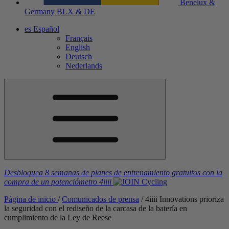
Benelux &
Germany
BLX & DE
es
Español
Français
English
Deutsch
Nederlands
Desbloquea 8 semanas de planes de entrenamiento gratuitos
con la
compra de un potenciómetro
4iiii
Página de inicio
/
Comunicados de prensa
/
4
iiii
Innovations prioriza
la seguridad con el rediseño de la carcasa de la batería en
cumplimiento de la Ley de Reese