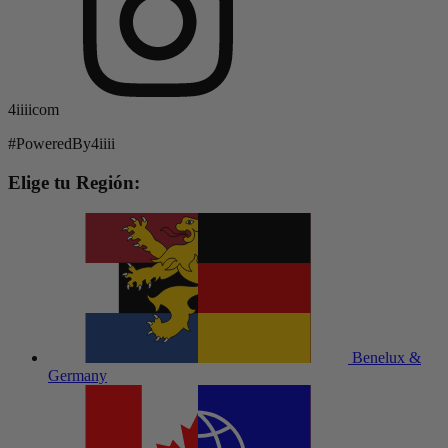
4iiiicom
#PoweredBy4iiii
Elige tu Región:
Benelux &
Germany