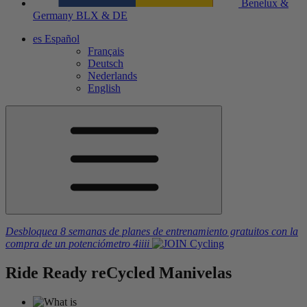
Benelux &
Germany
BLX & DE
es
Español
Français
Deutsch
Nederlands
English
Desbloquea 8 semanas de planes de entrenamiento gratuitos
con la
compra de un potenciómetro
4iiii
Ride Ready
re
Cycled
Manivelas