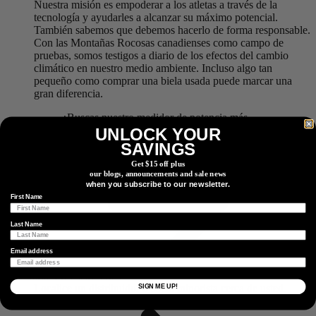
Nuestra misión es empoderar a los atletas a través de la
tecnología y ayudarles a alcanzar su máximo potencial.
También sabemos que debemos hacerlo de forma responsable.
Con las Montañas Rocosas canadienses como campo de
pruebas, somos testigos a diario de los efectos del cambio
climático en nuestro medio ambiente. Incluso algo tan
pequeño como comprar una biela usada puede marcar una
gran diferencia.
¿Buscas nuestro medidor de potencia más
ecológico? Descubre cómo instalarlo en fábrica.
UNLOCK YOUR
Más información
SAVINGS
Get $15 off plus
our blogs, announcements and sale news
when you subscribe to our newsletter.
First Name
Last Name
Email address
Encontrar Un Distribuidor
Localice un distribuidor o socio minorista cerca de usted.
SIGN ME UP!
Localizador de distribuidores