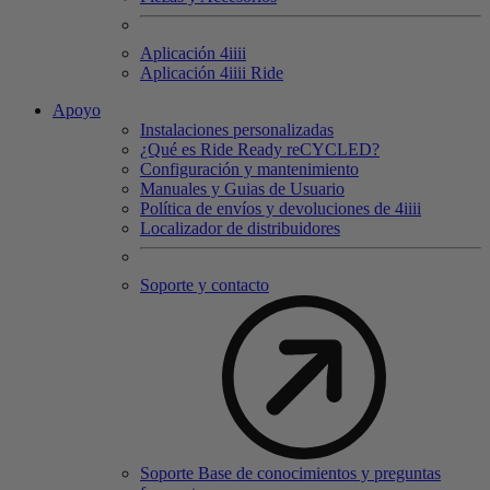
Aplicación 4
iiii
Aplicación 4
iiii
Ride
Apoyo
Instalaciones personalizadas
¿Qué es Ride Ready reCYCLED?
Configuración y mantenimiento
Manuales y Guias de Usuario
Política de envíos y devoluciones de 4iiii
Localizador de distribuidores
Soporte y contacto
Soporte Base de conocimientos y preguntas