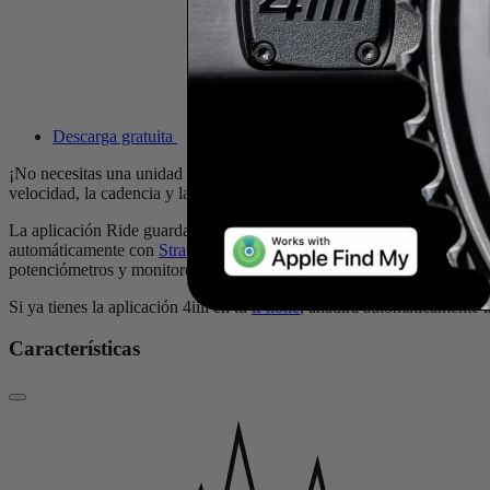
Descarga gratuita
¡No necesitas una unidad principal! La aplicación 4iiii Ride para
Appl
velocidad, la cadencia y la distancia directamente en tu Apple Watch.
La aplicación Ride guarda las métricas del entrenamiento en Apple Fitne
automáticamente con
Strava
y exportar tus datos a cualquier platafor
potenciómetros y monitores de frecuencia cardíaca no solo de 4iiii, si
Si ya tienes la aplicación 4iiii en tu
iPhone
, añadirá automáticamente 
Características