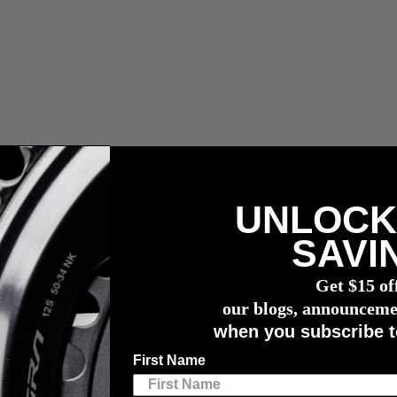
UNLOCK
compra de un potenciómetro
4iiii
SAVI
Get $15 of
our blogs, announceme
when you subscribe t
First Name