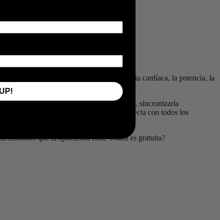
os. Puedes visualizar en directo la frecuencia cardíaca, la potencia, la
UP!
ías, así como cerrar los anillos de actividad, sincronizarla
idad Bluetooth permite una integración perfecta con todos los
encionado que la aplicación Ride Watch es gratuita?