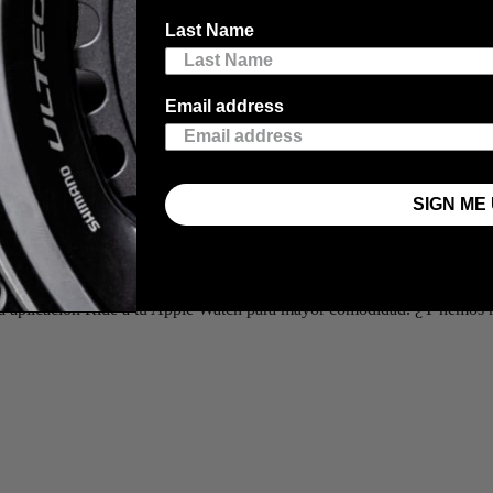
Last Name
Email address
e Watch
es una forma cómoda de mostrar, rastrear y analizar tus recorrid
SIGN ME 
ss, lo que te permite realizar un seguimiento de tu actividad y tus calor
ma de entrenamiento compatible para compartir la actividad. La conectiv
no también de la mayoría de fabricantes.
la aplicación Ride a tu Apple Watch para mayor comodidad. ¿Y hemos m