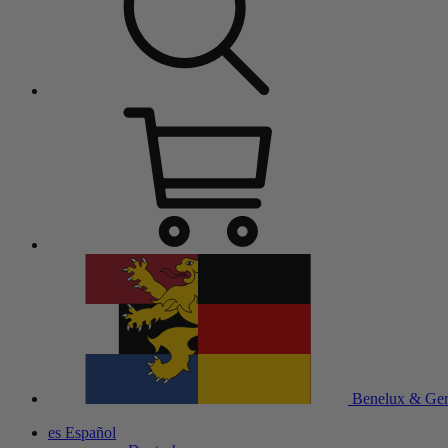
Benelux & Ge
es
Español