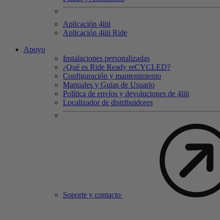
Aplicación 4
iiii
Aplicación 4
iiii
Ride
Apoyo
Instalaciones personalizadas
¿Qué es Ride Ready reCYCLED?
Configuración y mantenimiento
Manuales y Guias de Usuario
Política de envíos y devoluciones de 4iiii
Localizador de distribuidores
Soporte y contacto