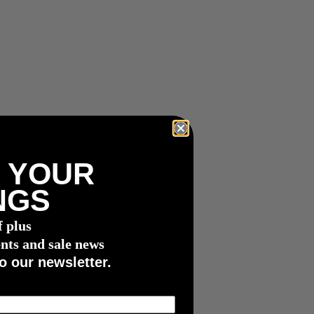
 YOUR
NGS
f plus
nts and sale news
o our newsletter.