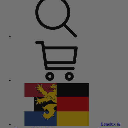
Benelux &