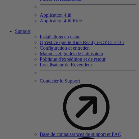
Application 4
iiii
Application 4
iiii
Ride
Support
Installations en usine
Qu'est-ce que le Ride Ready reCYCLED ?
Configuration et entretien
Manuels et guides de l'utilisateur
Politique d'expédition et de retour
Localisateur de Revendeur
Contacter le Support
Base de connaissances de support et FAQ