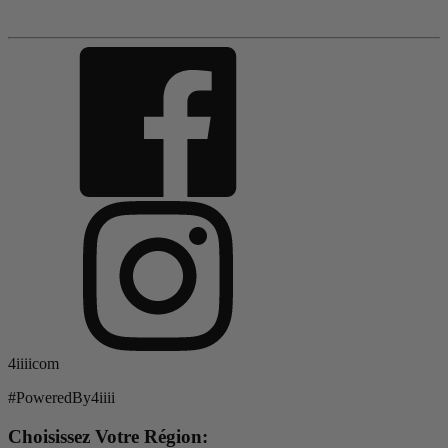
4iiiicom
#PoweredBy4iiii
Choisissez Votre Région: