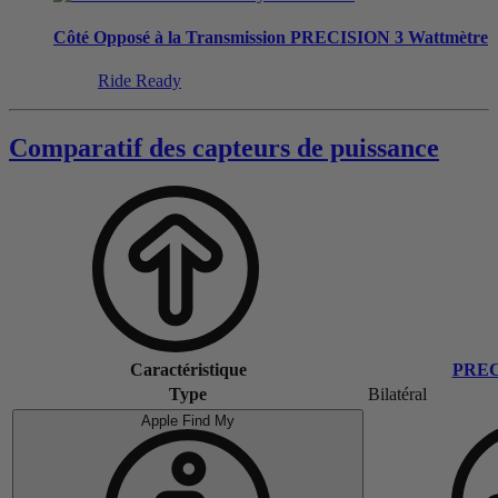
Côté Opposé à la Transmission
PRECISION 3 Wattmètre
Ride Ready
Comparatif des capteurs de puissance
Caractéristique
PREC
Type
Bilatéral
Apple Find My