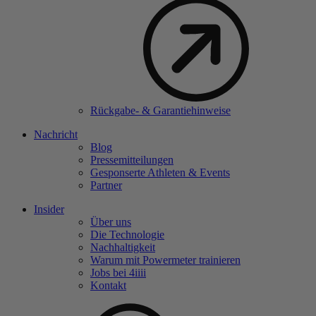
Rückgabe- & Garantiehinweise
Nachricht
Blog
Pressemitteilungen
Gesponserte Athleten & Events
Partner
Insider
Über uns
Die Technologie
Nachhaltigkeit
Warum mit Powermeter trainieren
Jobs bei 4
iiii
Kontakt