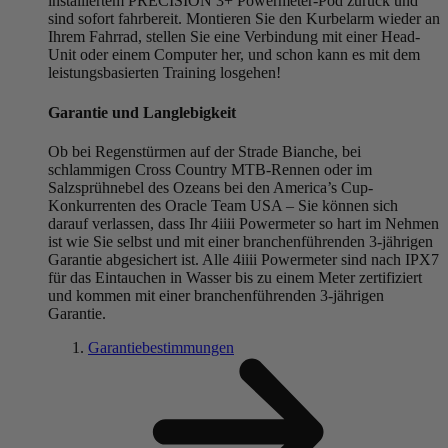
installiertem PRECISION 3+ Powermeter-Pod zurück und
sind sofort fahrbereit. Montieren Sie den Kurbelarm wieder an
Ihrem Fahrrad, stellen Sie eine Verbindung mit einer Head-
Unit oder einem Computer her, und schon kann es mit dem
leistungsbasierten Training losgehen!
Garantie und Langlebigkeit
Ob bei Regenstürmen auf der Strade Bianche, bei
schlammigen Cross Country MTB-Rennen oder im
Salzsprühnebel des Ozeans bei den America’s Cup-
Konkurrenten des Oracle Team USA – Sie können sich
darauf verlassen, dass Ihr 4iiii Powermeter so hart im Nehmen
ist wie Sie selbst und mit einer branchenführenden 3-jährigen
Garantie abgesichert ist. Alle 4iiii Powermeter sind nach IPX7
für das Eintauchen in Wasser bis zu einem Meter zertifiziert
und kommen mit einer branchenführenden 3-jährigen
Garantie.
Garantiebestimmungen