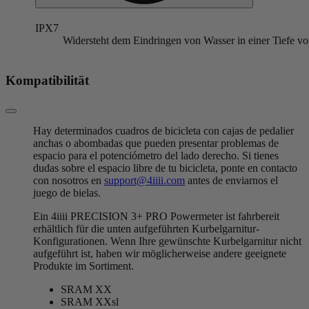
IPX7
Widersteht dem Eindringen von Wasser in einer Tiefe vo
Kompatibilität
Hay determinados cuadros de bicicleta con cajas de pedalier
anchas o abombadas que pueden presentar problemas de
espacio para el potenciómetro del lado derecho. Si tienes
dudas sobre el espacio libre de tu bicicleta, ponte en contacto
con nosotros en
support@4iiii.com
antes de enviarnos el
juego de bielas.
Ein 4iiii PRECISION 3+ PRO Powermeter ist fahrbereit
erhältlich für die unten aufgeführten Kurbelgarnitur-
Konfigurationen. Wenn Ihre gewünschte Kurbelgarnitur nicht
aufgeführt ist, haben wir möglicherweise andere geeignete
Produkte im Sortiment.
SRAM XX
SRAM XXsl