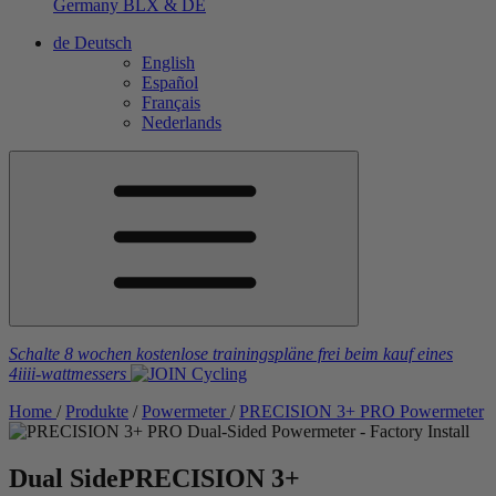
Germany
BLX & DE
de
Deutsch
English
Español
Français
Nederlands
Schalte 8 wochen kostenlose trainingspläne frei
beim kauf eines
4iiii
-wattmessers
Home
/
Produkte
/
Powermeter
/
PRECISION 3+ PRO Powermeter
Dual Side
PRECISION 3+