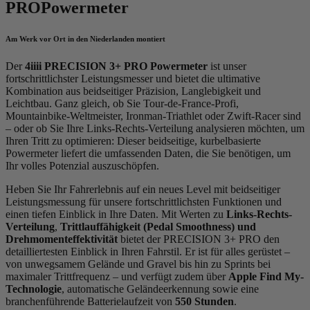
PRO
Powermeter
Am Werk vor Ort in den Niederlanden montiert
Der
4iiii PRECISION 3+ PRO Powermeter
ist unser
fortschrittlichster Leistungsmesser und bietet die ultimative
Kombination aus beidseitiger Präzision, Langlebigkeit und
Leichtbau. Ganz gleich, ob Sie Tour-de-France-Profi,
Mountainbike-Weltmeister, Ironman-Triathlet oder Zwift-Racer sind
– oder ob Sie Ihre Links-Rechts-Verteilung analysieren möchten, um
Ihren Tritt zu optimieren: Dieser beidseitige, kurbelbasierte
Powermeter liefert die umfassenden Daten, die Sie benötigen, um
Ihr volles Potenzial auszuschöpfen.
Heben Sie Ihr Fahrerlebnis auf ein neues Level mit beidseitiger
Leistungsmessung für unsere fortschrittlichsten Funktionen und
einen tiefen Einblick in Ihre Daten. Mit Werten zu
Links-Rechts-
Verteilung
,
Trittlauffähigkeit (Pedal Smoothness) und
Drehmomenteffektivität
bietet der PRECISION 3+ PRO den
detailliertesten Einblick in Ihren Fahrstil. Er ist für alles gerüstet –
von unwegsamem Gelände und Gravel bis hin zu Sprints bei
maximaler Trittfrequenz – und verfügt zudem über
Apple Find My-
Technologie
, automatische Geländeerkennung sowie eine
branchenführende Batterielaufzeit von
550 Stunden
.