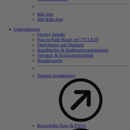
4
iiii
App
4
iiii
Ride App
Unterstützung
Factory Installs
Was ist Ride Ready reCYCLED?
Einrichtung und Wartung
Handbücher & Bedienungsanleitungen
Versand- & Rückgaberichtlinie
Händlersuche
Support kontaktieren
Knowledge Base & FAQs