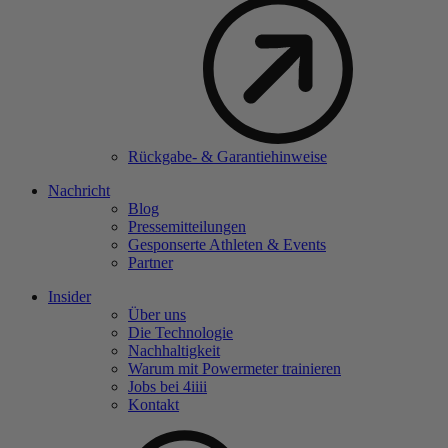
Rückgabe- & Garantiehinweise
Nachricht
Blog
Pressemitteilungen
Gesponserte Athleten & Events
Partner
Insider
Über uns
Die Technologie
Nachhaltigkeit
Warum mit Powermeter trainieren
Jobs bei 4
iiii
Kontakt