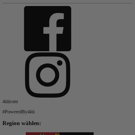
4iiiicom
#PoweredBy4iiii
Region wählen: