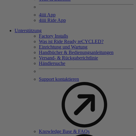
4
iiii
App
4
iiii
Ride App
Unterstützung
Factory Installs
Was ist Ride Ready reCYCLED?
Einrichtung und Wartung
Handbücher & Bedienungsanleitungen
Versand- & Rückgaberichtlinie
Händlersuche
Support kontaktieren
Knowledge Base & FAQs