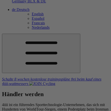
Germany
BLX & DE
de
Deutsch
English
Español
Français
Nederlands
Schalte 8 wochen kostenlose trainingspläne frei
beim kauf eines
4iiii
-wattmessers
Händler werden
4iiii ist ein führendes Sporttechnologie-Unternehmen, das sich mit
Hunderten von WorldTour-Siegen, einem Podestplatz beim Ironman