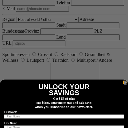
Telefon
E-Mail
Region
Adresse
Stadt
Bundesstaat/Provinz
PLZ
Land
URL
Sportinteressen
Crossfit
Radsport
Gesundheit &
Wellness
Laufsport
Triathlon
Multisport / Andere
Zusätzliche Informationen
UNLOCK YOUR
SAVINGS
Möchten Sie mehr Informationen über 4iiii?
Get $15 off plus
our blogs, announcements and sale news
when you subscribe to our newsletter.
First Name
Last Name