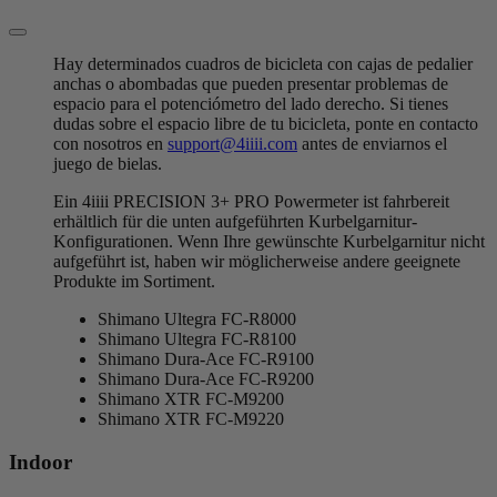
Hay determinados cuadros de bicicleta con cajas de pedalier
anchas o abombadas que pueden presentar problemas de
espacio para el potenciómetro del lado derecho. Si tienes
dudas sobre el espacio libre de tu bicicleta, ponte en contacto
con nosotros en
support@4iiii.com
antes de enviarnos el
juego de bielas.
Ein 4iiii PRECISION 3+ PRO Powermeter ist fahrbereit
erhältlich für die unten aufgeführten Kurbelgarnitur-
Konfigurationen. Wenn Ihre gewünschte Kurbelgarnitur nicht
aufgeführt ist, haben wir möglicherweise andere geeignete
Produkte im Sortiment.
Shimano Ultegra FC-R8000
Shimano Ultegra FC-R8100
Shimano Dura-Ace FC-R9100
Shimano Dura-Ace FC-R9200
Shimano XTR FC-M9200
Shimano XTR FC-M9220
Indoor