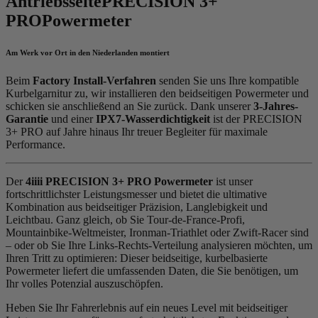
Antriebsseite
PRECISION 3+
PRO
Powermeter
Am Werk vor Ort in den Niederlanden montiert
Beim
Factory Install-Verfahren
senden Sie uns Ihre kompatible
Kurbelgarnitur zu, wir installieren den beidseitigen Powermeter und
schicken sie anschließend an Sie zurück. Dank unserer
3-Jahres-
Garantie
und einer
IPX7-Wasserdichtigkeit
ist der PRECISION
3+ PRO auf Jahre hinaus Ihr treuer Begleiter für maximale
Performance.
Der
4iiii PRECISION 3+ PRO Powermeter
ist unser
fortschrittlichster Leistungsmesser und bietet die ultimative
Kombination aus beidseitiger Präzision, Langlebigkeit und
Leichtbau. Ganz gleich, ob Sie Tour-de-France-Profi,
Mountainbike-Weltmeister, Ironman-Triathlet oder Zwift-Racer sind
– oder ob Sie Ihre Links-Rechts-Verteilung analysieren möchten, um
Ihren Tritt zu optimieren: Dieser beidseitige, kurbelbasierte
Powermeter liefert die umfassenden Daten, die Sie benötigen, um
Ihr volles Potenzial auszuschöpfen.
Heben Sie Ihr Fahrerlebnis auf ein neues Level mit beidseitiger