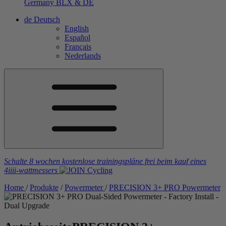
Germany
BLX & DE
de
Deutsch
English
Español
Français
Nederlands
Schalte 8 wochen kostenlose trainingspläne frei
beim kauf eines
4iiii
-wattmessers
Home
/
Produkte
/
Powermeter
/
PRECISION 3+ PRO Powermeter