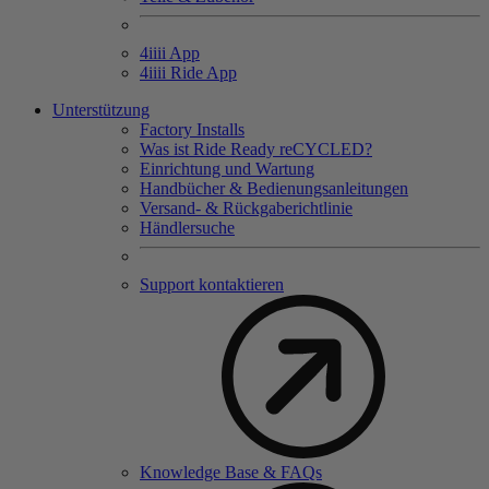
4
iiii
App
4
iiii
Ride App
Unterstützung
Factory Installs
Was ist Ride Ready reCYCLED?
Einrichtung und Wartung
Handbücher & Bedienungsanleitungen
Versand- & Rückgaberichtlinie
Händlersuche
Support kontaktieren
Knowledge Base & FAQs