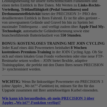
Leistungsmessung für unsere fortschrittlichsten Funktionen und
einen tiefen Einblick in Ihre Daten. Mit Werten zu
Links-Rechts-
Verteilung, Trittlauffähigkeit (Pedal Smoothness) und
Drehmomenteffektivität
bietet der PRECISION 3+ PRO den
detailliertesten Einblick in Ihren Fahrstil. Er ist für alles gerüstet –
von unwegsamem Gelände und Gravel bis hin zu Sprints bei
maximaler Trittfrequenz – und verfügt zudem über
Apple Find My-
Technologie
, automatische Geländeerkennung sowie eine
branchenführende Batterielaufzeit von
550 Stunden
.
BONUS: KOSTENLOSES TRAINING MIT JOIN CYCLING
Jeder Kauf eines 4iiii Powermeters beinhaltet
8 Wochen
kostenloses Premium-Training
in der JOIN Cycling App. Ob Sie
sich auf einen lokalen Gran Fondo vorbereiten oder eine neue FTP-
Bestmarke setzen wollen – JOIN bietet flexible, adaptive
Trainingspläne, die perfekt mit den Daten Ihres neuen PRECISION
3+ synchronisiert werden.
WICHTIG
: Wenn Ihr linksseitiger Powermeter ein PRECISION 3
(
ohne Apples „Wo ist?“-Funktion
) ist, müssen Sie ihn für das
Upgrade zusammen mit Ihrer antriebsseitigen Kurbel einsenden.
Wie kann ich herausfinden, ob mein PRECISION 3 über
Apples „Wo ist?“-Funktion verfügt?