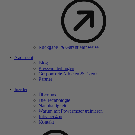
Rückgabe- & Garantiehinweise
Nachricht
Blog
Pressemitteilungen
Gesponserte Athleten & Events
Partner
Insider
Über uns
Die Technologie
Nachhaltigkeit
Warum mit Powermeter trainieren
Jobs bei 4
iiii
Kontakt