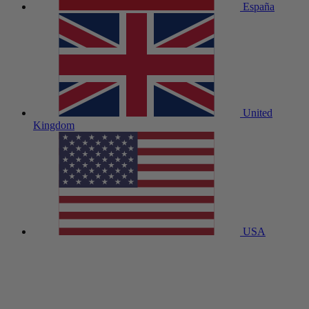
España
United
Kingdom
USA