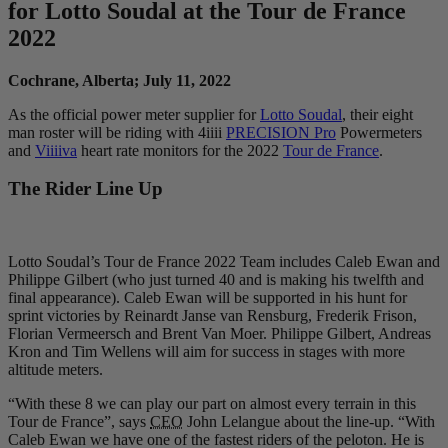
for Lotto Soudal at the Tour de France
2022
Cochrane, Alberta; July 11, 2022
As the official power meter supplier for
Lotto Soudal
, their eight
man roster will be riding with 4iiii
PRECISION Pro
Powermeters
and
Viiiiva
heart rate monitors for the 2022
Tour de France
.
The Rider Line Up
Lotto Soudal’s Tour de France 2022 Team includes Caleb Ewan and
Philippe Gilbert (who just turned 40 and is making his twelfth and
final appearance). Caleb Ewan will be supported in his hunt for
sprint victories by Reinardt Janse van Rensburg, Frederik Frison,
Florian Vermeersch and Brent Van Moer. Philippe Gilbert, Andreas
Kron and Tim Wellens will aim for success in stages with more
altitude meters.
“With these 8 we can play our part on almost every terrain in this
Tour de France”, says
CEO
John Lelangue about the line-up. “With
Caleb Ewan we have one of the fastest riders of the peloton. He is