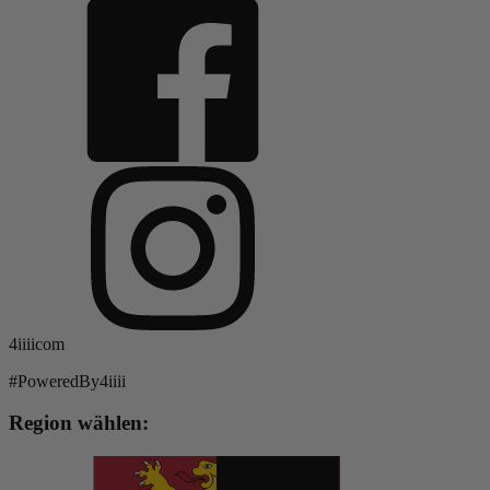
4iiiicom
#PoweredBy4iiii
Region wählen: