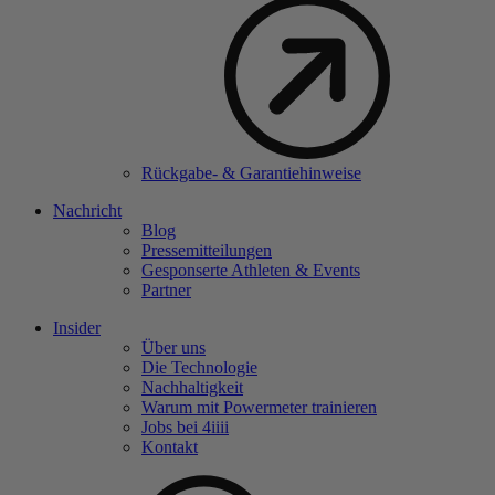
Rückgabe- & Garantiehinweise
Nachricht
Blog
Pressemitteilungen
Gesponserte Athleten & Events
Partner
Insider
Über uns
Die Technologie
Nachhaltigkeit
Warum mit Powermeter trainieren
Jobs bei 4
iiii
Kontakt