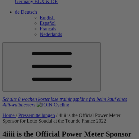
Germany
BLX & DE
de
Deutsch
English
Español
Français
Nederlands
Schalte 8 wochen kostenlose trainingspläne frei
beim kauf eines
4iiii
-wattmessers
Home
/
Pressemitteilungen
/
4
iiii
is the Official Power Meter
Sponsor for Lotto Soudal at the Tour de France 2022
4
iiii
is the Official Power Meter Sponsor