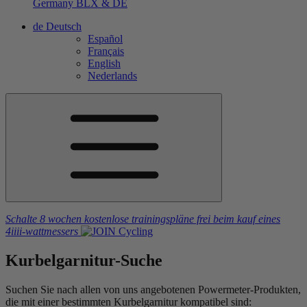
Germany
BLX & DE
de
Deutsch
Español
Français
English
Nederlands
Schalte 8 wochen kostenlose trainingspläne frei
beim kauf eines
4iiii
-wattmessers
Kurbelgarnitur-Suche
Suchen Sie nach allen von uns angebotenen Powermeter-Produkten,
die mit einer bestimmten Kurbelgarnitur kompatibel sind: