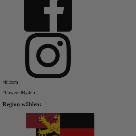
4iiiicom
#PoweredBy4iiii
Region wählen: