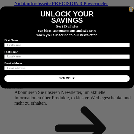
Nichtantriebsseite
PRECISION 3 Powermeter
UNLOCK YOUR
Ride Ready
SAVINGS
Einen Händler finden
Get $15 off plus
Einen Händler oder Vertriebspartner in Ihrer Nähe finden.
our blogs, announcements and sale news
when you subscribe to our newsletter.
First Name
Last Name
Email address
Händlersuche
SIGN ME UP!
Watt is los?
Abonnieren Sie unseren Newsletter, um aktuelle
Informationen über Produkte, exklusive Werbegeschenke und
mehr zu erhalten.