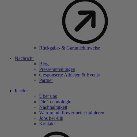
Rückgabe- & Garantiehinweise
Nachricht
Blog
Pressemitteilungen
Gesponserte Athleten & Events
Partner
Insider
Über uns
Die Technologie
Nachhaltigkeit
Warum mit Powermeter trainieren
Jobs bei 4
iiii
Kontakt