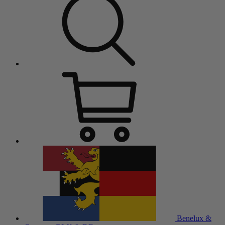
Benelux &