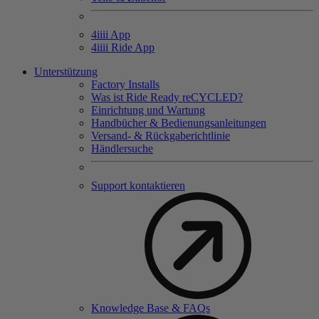
4
iiii
App
4
iiii
Ride App
Unterstützung
Factory Installs
Was ist Ride Ready reCYCLED?
Einrichtung und Wartung
Handbücher & Bedienungsanleitungen
Versand- & Rückgaberichtlinie
Händlersuche
Support kontaktieren
Knowledge Base & FAQs