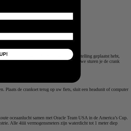
teerd.
UP!
este match voor je frame. Zodra je je bestelling geplaatst hebt,
een PRECISION 3+ linker vermogensmeter en we sturen je de crank
 Plaats de crankset terug op uw fiets, sluit een headunit of computer
n zoute oceaanlucht samen met Oracle Team USA in de America’s Cup.
trie. Alle 4iiii vermogensmeters zijn waterdicht tot 1 meter diep