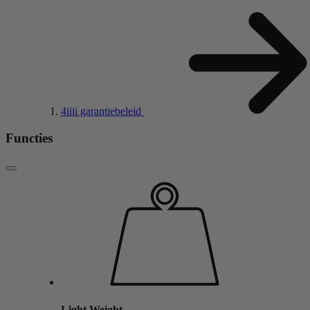
4
iiii
garantiebeleid
Functies
Light Weight