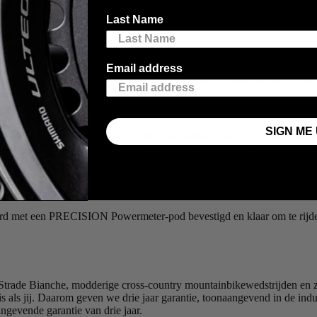
Last Name
Email address
 jij een crank aanlevert waarop een 4iiii vermogensmeter wordt gemon
SIGN ME 
 aan cranks worden geplaatst. We gaan samen met jou op zoek naar de b
in z’n werk gaat. Je stuurt ons je linker crankarm op, wij monteren 
urd met een PRECISION Powermeter-pod bevestigd en klaar om te rijden.
e Strade Bianche, modderige cross-country mountainbikewedstrijden e
is als jij. Daarom geven we drie jaar garantie, toonaangevend in de indus
gevende garantie van drie jaar.