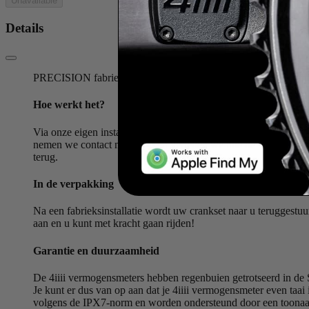
Unavailable
Details
PRECISION fabrieksmontage is een flexibele oplossing waarbij
Hoe werkt het?
Via onze eigen installatieprocedure kan PRECISION op een keur
nemen we contact met je op en vertellen we hoe de verzending 
terug.
In de verpakking
Na een fabrieksinstallatie wordt uw crankset naar u teruggestu
aan en u kunt met kracht gaan rijden!
Garantie en duurzaamheid
De 4iiii vermogensmeters hebben regenbuien getrotseerd in d
Je kunt er dus van op aan dat je 4iiii vermogensmeter even taai 
volgens de IPX7-norm en worden ondersteund door een toonaan