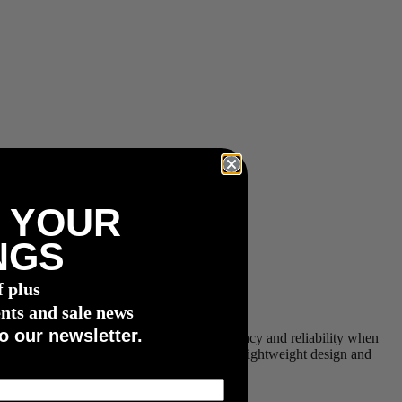
 YOUR
NGS
f plus
nts and sale news
o our newsletter.
the PRECISION Powermeter delivers accuracy and reliability when
wn Yellow Jersey. Packaged into a durable lightweight design and