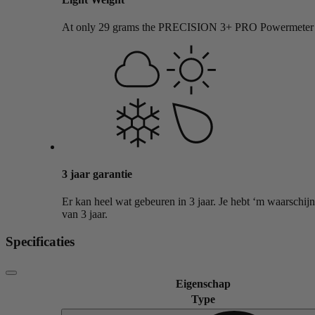
At only 29 grams the PRECISION 3+ PRO Powermeter wei
3 jaar garantie
Er kan heel wat gebeuren in 3 jaar. Je hebt ‘m waarschij
van 3 jaar.
Specificaties
Eigenschap
Type