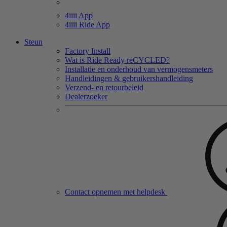
4
iiii
App
4
iiii
Ride App
Steun
Factory Install
Wat is Ride Ready reCYCLED?
Installatie en onderhoud van vermogensmeters
Handleidingen & gebruikershandleiding
Verzend- en retourbeleid
Dealerzoeker
Contact opnemen met helpdesk