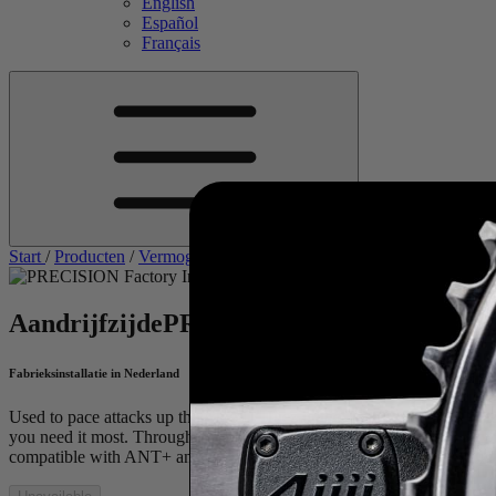
English
Español
Français
Start
/
Producten
/
Vermogensmeters
/
PRECISION Vermogensmeter
Aandrijfzijde
PRECISION
Powermeter
Fabrieksinstallatie in Nederland
Used to pace attacks up the Alpe D’Huez in the Tour de France and
you need it most. Through our patented 3D Strain Gauge technology, 
compatible with ANT+ and Bluetooth Smart headunits, PRECISION wil